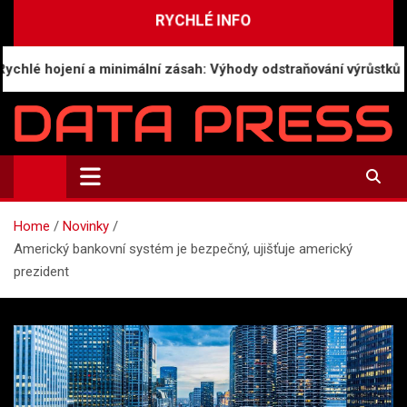
Skip
RYCHLÉ INFO
to
content
é hojení a minimální zásah: Výhody odstraňování výrůstků mod
Data-Press.cz
Ekonomické informace a přehledy zpravodajství
Home
Novinky
Americký bankovní systém je bezpečný, ujišťuje americký
prezident