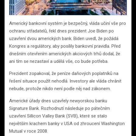
Americký bankovní systém je bezpečný, vláda učiní vše pro
ochranu střadatelů, řekl dnes prezident Joe Biden po
uzavření dvou amerických bank. Biden uvedl, že požádá
Kongres a regulátory, aby posílily bankovní pravidla. Před
dnešním otevřením amerických akciových trhů dodal, že
ani tím se nezastaví a udělá vše, co bude potřeba.
Prezident zopakoval, že peníze daňových poplatníků na
řešení situace použít nehodlá. Investory ale vláda chránit
nebude, protože nikdo není podle něj nad zákonem.
Americké úřady dnes uzavřely newyorskou banku
Signature Bank. Rozhodnutí následuje po pátečním
uzavření Sillicon Valley Bank (SVB), které se stalo
největším krachem banky v USA od zhroucení Washington
Mutual v roce 2008.