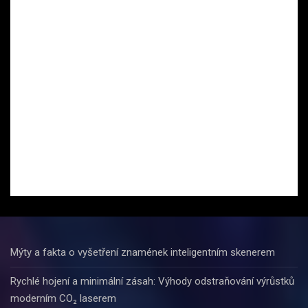
Mýty a fakta o vyšetření znamének inteligentním skenerem
Rychlé hojení a minimální zásah: Výhody odstraňování výrůstků
moderním CO₂ laserem