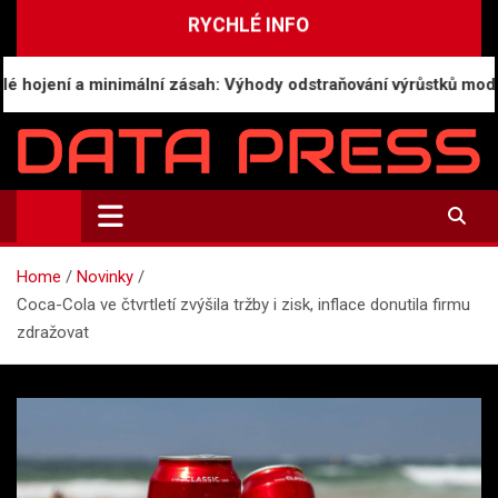
Skip
RYCHLÉ INFO
to
content
jení a minimální zásah: Výhody odstraňování výrůstků moderní
Data-Press.cz
Ekonomické informace a přehledy zpravodajství
Home
Novinky
Coca-Cola ve čtvrtletí zvýšila tržby i zisk, inflace donutila firmu
zdražovat