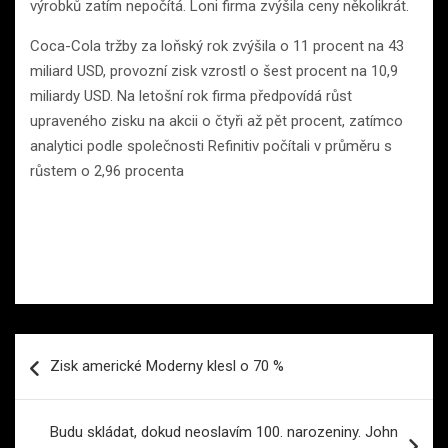
výrobků zatím nepočítá. Loni firma zvýšila ceny několikrát.
Coca-Cola tržby za loňský rok zvýšila o 11 procent na 43
miliard USD, provozní zisk vzrostl o šest procent na 10,9
miliardy USD. Na letošní rok firma předpovídá růst
upraveného zisku na akcii o čtyři až pět procent, zatímco
analytici podle společnosti Refinitiv počítali v průměru s
růstem o 2,96 procenta
Navigace
Zisk americké Moderny klesl o 70 %
pro
příspěvek
Budu skládat, dokud neoslavím 100. narozeniny. John