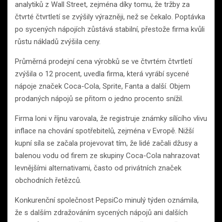
analytiků z Wall Street, zejména díky tomu, že tržby za
čtvrté čtvrtletí se zvýšily výrazněji, než se čekalo. Poptávka
po sycených nápojích zůstává stabilní, přestože firma kvůli
růstu nákladů zvýšila ceny.
Průměrná prodejní cena výrobků se ve čtvrtém čtvrtletí
zvýšila o 12 procent, uvedla firma, která vyrábí sycené
nápoje značek Coca-Cola, Sprite, Fanta a další. Objem
prodaných nápojů se přitom o jedno procento snížil.
Firma loni v říjnu varovala, že registruje známky sílícího vlivu
inflace na chování spotřebitelů, zejména v Evropě. Nižší
kupní síla se začala projevovat tím, že lidé začali džusy a
balenou vodu od firem ze skupiny Coca-Cola nahrazovat
levnějšími alternativami, často od privátních značek
obchodních řetězců.
Konkurenční společnost PepsiCo minulý týden oznámila,
že s dalším zdražováním sycených nápojů ani dalších