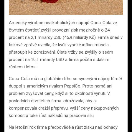
Americký výrobce nealkoholických nápojů Coca-Cola ve
čtvrtém čtvrtletí zvýšil provozní zisk meziročně o 24
procent na 2,1 miliardy USD (45,9 miliardy Kč). Firma dnes v
tiskové zprávě uvedla, že kvůli vysoké inflaci musela
přistoupit ke zdražování. Čisté tržby se zvýšily o sedm
procent na 10,1 miliardy USD a firma počítá s dalším
růstem i letos.
Coca-Cola má na globálním trhu se sycenými nápoji téměř
duopol s americkým rivalem PepsiCo. Proto nemá ani
problém zvyšovat ceny, když si to okolnosti vynutí. V
posledních čtvrtletích firma zdražovala, aby si
kompenzovala dražší přepravu, vyšší ceny nakupovaných
komodit a také růst nákladů na pracovní sílu.
Na letošní rok firma předpověděla růst zisku nad odhady