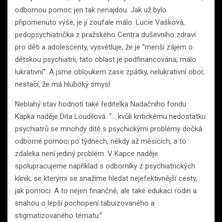
odbornou pomoc jen tak nenajdou. Jak už bylo
připomenuto výše, je jí zoufale málo. Lucie Vašková,
pedopsychiatrička z pražského Centra duševního zdraví
pro děti a adolescenty, vysvětluje, že je “menší zájem o
dětskou psychiatrii, tato oblast je podfinancována, málo
lukrativní”. A jsme obloukem zase zpátky, nelukrativní obor,
nestačí, že má hluboký smysl.
Neblahý stav hodnotí také ředitelka Nadačního fondu
Kapka naděje Dita Loudilová: “… kvůli kritickému nedostatku
psychiatrů se mnohdy dítě s psychickými problémy dočká
odborné pomoci po týdnech, někdy až měsících, a to
zdaleka není jediný problém. V Kapce naděje
spolupracujeme například s odborníky z psychiatrických
klinik, se kterými se snažíme hledat nejefektivnější cesty,
jak pomoci. A to nejen finančně, ale také edukací rodin a
snahou o lepší pochopení tabuizovaného a
stigmatizovaného tématu.”