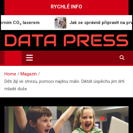
Skip
RYCHLÉ INFO
to
content
CO₂ laserem
Jak se správně připravit na první náv
Data-Press.cz
Ekonomické informace a přehledy zpravodajství
Home
Magazín
Děti žijí ve stresu, pomoci najdou málo. Diktát úspěchu jim drtí
mladé duše