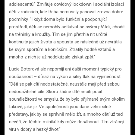
adolescentů.” Zmiňuje covidový lockdown i sociální izolaci
dětí v rodinách, kde třeba nemusely panovat zrovna dobré
podmínky. “I když doma bylo funkční a podporující
prostředí, děti se nemohly setkávat se svými přáteli, chodit
na tréninky a kroužky. Tím se jim přetrhla nit určité
kontinuity jejich života a spousta se následně už nevrátila
ke svým sportům a koníčkům. Ztratily hodně vztahů a
mnoho z nich je už nedokázalo získat zpět.”
Lucie Botorová ale nepomíjí ani další moment typický pro
současnost – důraz na výkon a silný tlak na výjimečnost.
“Děti se pak cítí nedostatečné, neustále mají před sebou
nedosažitelné cíle. Skoro žádné dítě necítí pocit
sounáležitosti ve smyslu, že by bylo přijímané svým okolím
takové, jaké je. Ve společnosti jsou dané velmi silné
představy, jak by se správně mělo žít, a mnoho dětí už teď
nevěří, že těchto milníků kdy může dosáhnout. Tím ztrácejí
víru v dobrý a hezký život.”