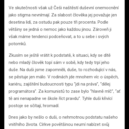
Ve skutečnosti však už Češi naštěstí duševní onemocnění
jako stigma nevnímají. Za slabost člověka jej považuje jen
desetina lidí, za ostudu pak pouze tři procenta. Podle
většiny se jedná o nemoc jako každou jinou. Zároveň ji
však máme tendenci podceňovat, a to u sebe i svých
potomků.
Zkusím se ještě vrátit k podstatě, k situaci, kdy se dítě
nebo mladý člověk topí sám v sobě, kdy tedy trpí jeho
duše. Na duši jsme zapomněli, duše, to rozhodující v nás,
se pěstuje jen málo. V rodinách jde mnohem víc o úspěch,
kariéru, zajištění budoucnosti typu “jdi na práva”, “dělej
programátora”. Za komunistů to zase bylo “hlavně mlč”, “ať
tě ani nenapadne ve škole říct pravdu”. Tyhle duši křivící
postoje se sčítají, hromadí.
Dnes jako by nešlo o duši, o nehmotnou podstatu našeho
vnitřního života. Církve povětšinou neumí nabízet svůj