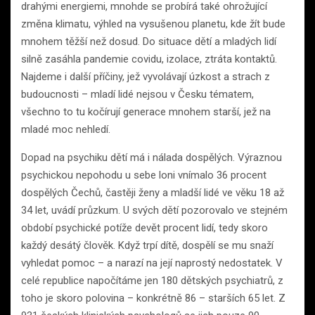
drahými energiemi, mnohde se probírá také ohrožující
změna klimatu, výhled na vysušenou planetu, kde žít bude
mnohem těžší než dosud. Do situace dětí a mladých lidí
silně zasáhla pandemie covidu, izolace, ztráta kontaktů.
Najdeme i další příčiny, jež vyvolávají úzkost a strach z
budoucnosti – mladí lidé nejsou v Česku tématem,
všechno to tu kočírují generace mnohem starší, jež na
mladé moc nehledí.
Dopad na psychiku dětí má i nálada dospělých. Výraznou
psychickou nepohodu u sebe loni vnímalo 36 procent
dospělých Čechů, častěji ženy a mladší lidé ve věku 18 až
34 let, uvádí průzkum. U svých dětí pozorovalo ve stejném
období psychické potíže devět procent lidí, tedy skoro
každý desátý člověk. Když trpí dítě, dospělí se mu snaží
vyhledat pomoc – a narazí na její naprostý nedostatek. V
celé republice napočítáme jen 180 dětských psychiatrů, z
toho je skoro polovina – konkrétně 86 – starších 65 let. Z