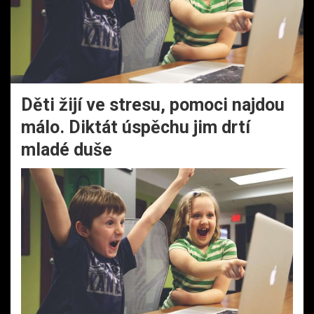
Děti žijí ve stresu, pomoci najdou
málo. Diktát úspěchu jim drtí
mladé duše