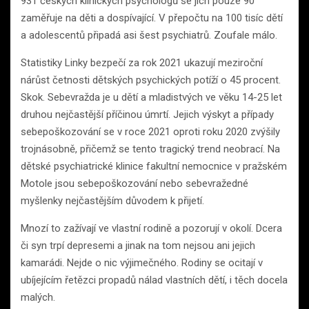
931 českých klinických psychologů se jich pouze 90
zaměřuje na děti a dospívající. V přepočtu na 100 tisíc dětí
a adolescentů připadá asi šest psychiatrů. Zoufale málo.
Statistiky Linky bezpečí za rok 2021 ukazují meziroční
nárůst četnosti dětských psychických potíží o 45 procent.
Skok. Sebevražda je u dětí a mladistvých ve věku 14-25 let
druhou nejčastější příčinou úmrtí. Jejich výskyt a případy
sebepoškozování se v roce 2021 oproti roku 2020 zvýšily
trojnásobně, přičemž se tento tragický trend neobrací. Na
dětské psychiatrické klinice fakultní nemocnice v pražském
Motole jsou sebepoškozování nebo sebevražedné
myšlenky nejčastějším důvodem k přijetí.
Mnozí to zažívají ve vlastní rodině a pozorují v okolí. Dcera
či syn trpí depresemi a jinak na tom nejsou ani jejich
kamarádi. Nejde o nic výjimečného. Rodiny se ocitají v
ubíjejícím řetězci propadů nálad vlastních dětí, i těch docela
malých.