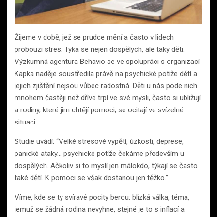
Žijeme v době, jež se prudce mění a často v lidech
probouzí stres. Týká se nejen dospělých, ale taky dětí.
Výzkumná agentura Behavio se ve spolupráci s organizací
Kapka naděje soustředila právě na psychické potíže dětí a
jejich zjištění nejsou vůbec radostná. Děti u nás pode nich
mnohem častěji než dříve trpí ve své mysli, často si ubližují
a rodiny, které jim chtějí pomoci, se ocitají ve svízelné
situaci.
Studie uvádí: “Velké stresové vypětí, úzkosti, deprese,
panické ataky… psychické potíže čekáme především u
dospělých. Ačkoliv si to myslí jen málokdo, týkají se často
také dětí. K pomoci se však dostanou jen těžko.”
Víme, kde se ty svíravé pocity berou: blízká válka, téma,
jemuž se žádná rodina nevyhne, stejné je to s inflací a