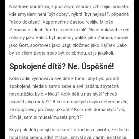
Nezdravě soutěživá, k podivným vzorům vzhlížející societa,
kde smyslem není “být dobrý”, nýbrž “být nejlepší”, případně
“něco dokázat”. Vzpomeňme častou repliku Miloše
Zemana o lidech “kteří nic nedokázali”. Něco dokázat je mít
miliardy jako Babiš, být úspěšný politik jako Zeman, zpěvák
jako Gott, sportovec jako Jágr, zločinec jako Kájínek. Jako
by se cílem života stalo být celebritou, ať je jakákoli.
Spokojené dítě? Ne. Úspěšné!
Kolik rodin vychovává své dítě k tomu, aby bylo prostě
spokojené, hledalo samo sebe a své nadání, zbytečně
nesoutěžilo, bylo v klidu? Kolik dětí u nás slyší “chceš
skončit jako metař?” A kolik dospělých svým dětem nevěří,
že doopravdy prožívají úzkosti? Kolik dětí doma slyší “víš,
čím já jsem si musel/musela projít?”
Když pak děti padají do úzkostí, strachu ze života, ze dne či
noci před sebou, když ztrácejí smysl své vlastní existence,