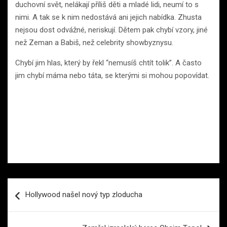
duchovní svět, nelákají příliš děti a mladé lidi, neumí to s
nimi. A tak se k nim nedostává ani jejich nabídka. Zhusta
nejsou dost odvážné, neriskují. Dětem pak chybí vzory, jiné
než Zeman a Babiš, než celebrity showbyznysu.
Chybí jim hlas, který by řekl “nemusíš chtít tolik”. A často
jim chybí máma nebo táta, se kterými si mohou popovídat.
Navigace
Hollywood našel nový typ zloducha
pro
příspěvek