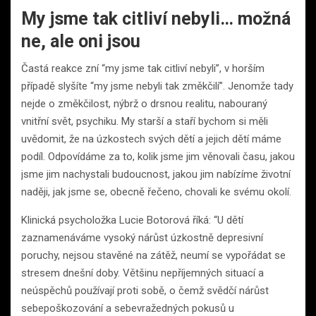
My jsme tak citliví nebyli… možná
ne, ale oni jsou
Častá reakce zní “my jsme tak citliví nebyli”, v horším
případě slyšíte “my jsme nebyli tak změkčilí”. Jenomže tady
nejde o změkčilost, nýbrž o drsnou realitu, nabouraný
vnitřní svět, psychiku. My starší a staří bychom si měli
uvědomit, že na úzkostech svých dětí a jejich dětí máme
podíl. Odpovídáme za to, kolik jsme jim věnovali času, jakou
jsme jim nachystali budoucnost, jakou jim nabízíme životní
naději, jak jsme se, obecně řečeno, chovali ke svému okolí.
Klinická psycholožka Lucie Botorová říká: “U dětí
zaznamenáváme vysoký nárůst úzkostně depresivní
poruchy, nejsou stavěné na zátěž, neumí se vypořádat se
stresem dnešní doby. Většinu nepříjemných situací a
neúspěchů používají proti sobě, o čemž svědčí nárůst
sebepoškozování a sebevražedných pokusů u