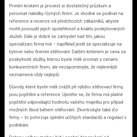
Prvním krokem je provést si dostatečný průzkum a
porovnat nabídky různých firem. Je vhodné se podívat na
reference a recenze od předchozích zákazníků, abyste
mohli posoudit jejich spolehlivost a kvalitu poskytovaných
služeb. Dále je dobré se zamyslet nad tím, jakou
specializaci firma má – například jestli se specializuje na
bytové nebo firemní stěhování. Dalším kritériem je cena za
poskytnuté služby, kterou byste měli srovnat s cenami
konkurenčních firem, ale nezapomínejte, že nejlevnější
neznamená vždy nejlepší.
Důvody, které byste měli zvážit při výběru stěhovací firmy,
jsou pojištění a reference. Ujistěte se, že firma má platné
pojištění odpovídající hodnotu vašeho majetku pro případ
možných škod během stěhování. Zkontrolujte také ičo
firmy – to potvrzuje splnění určitých standardů a regulací v
podnikání.