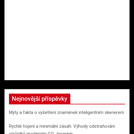
Nejnovější příspěvky
Mýty a fakta o vyšetření znamének inteligentním skenerem
Rychlé hojení a minimální zásah: Výhody odstraňování
výrůstků moderním CO₂ laserem