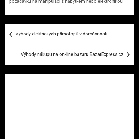
požadavků na manipulaci s nábytkem nebo elektronikou.
Navigace
Výhody elektrických přímotopů v domácnosti
pro
příspěvek
Výhody nákupu na on-line bazaru BazarExpress.cz