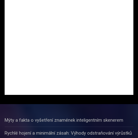
Mýty a fakta o vyšetření znamének inteligentním skenerem
Rychlé hojení a minimální zásah: Výhody odstraňování výrůstků