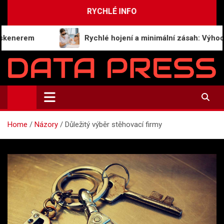
Skip
RYCHLÉ INFO
to
content
nerem
Rychlé hojení a minimální zásah: Výhody od
Data-Press.cz
Ekonomické informace a přehledy zpravodajství
Home
Názory
Důležitý výběr stěhovací firmy