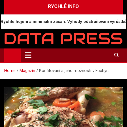
Skip
RYCHLÉ INFO
to
content
é hojení a minimální zásah: Výhody odstraňování výrůstků mod
Data-Press.cz
Ekonomické informace a přehledy zpravodajství
Home
Magazín
Konfitování a jeho možnosti v kuchyni