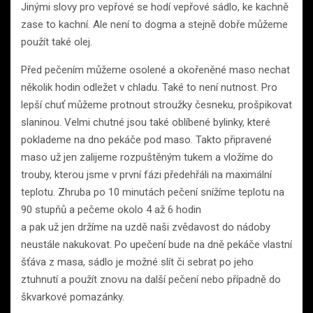
Jinými slovy pro vepřové se hodí vepřové sádlo, ke kachně
zase to kachní. Ale není to dogma a stejně dobře můžeme
použít také olej.
Před pečením můžeme osolené a okořeněné maso nechat
několik hodin odležet v chladu. Také to není nutnost. Pro
lepší chuť můžeme protnout stroužky česneku, prošpikovat
slaninou. Velmi chutné jsou také oblíbené bylinky, které
poklademe na dno pekáče pod maso. Takto připravené
maso už jen zalijeme rozpuštěným tukem a vložíme do
trouby, kterou jsme v první fázi předehřáli na maximální
teplotu. Zhruba po 10 minutách pečení snížíme teplotu na
90 stupňů a pečeme okolo 4 až 6 hodin
a pak už jen držíme na uzdě naši zvědavost do nádoby
neustále nakukovat. Po upečení bude na dně pekáče vlastní
šťáva z masa, sádlo je možné slít či sebrat po jeho
ztuhnutí a použít znovu na další pečení nebo případně do
škvarkové pomazánky.