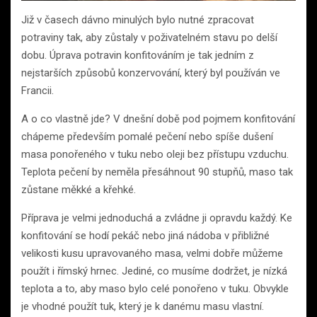
Již v časech dávno minulých bylo nutné zpracovat
potraviny tak, aby zůstaly v poživatelném stavu po delší
dobu. Úprava potravin konfitováním je tak jedním z
nejstarších způsobů konzervování, který byl používán ve
Francii.
A o co vlastně jde? V dnešní době pod pojmem konfitování
chápeme především pomalé pečení nebo spíše dušení
masa ponořeného v tuku nebo oleji bez přístupu vzduchu.
Teplota pečení by neměla přesáhnout 90 stupňů, maso tak
zůstane měkké a křehké.
Příprava je velmi jednoduchá a zvládne ji opravdu každý. Ke
konfitování se hodí pekáč nebo jiná nádoba v přibližné
velikosti kusu upravovaného masa, velmi dobře můžeme
použít i římský hrnec. Jediné, co musíme dodržet, je nízká
teplota a to, aby maso bylo celé ponořeno v tuku. Obvykle
je vhodné použít tuk, který je k danému masu vlastní.