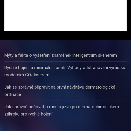
Mýty a fakta o vyšetření znamének inteligentním skenerem
Rychlé hojení a minimální zásah: Výhody odstraňování výrůstků
moderním CO₂ laserem
Jak se správně připravit na první návštěvu dermatologické
ordinace
Jak správně pečovat o ránu a jizvu po dermatochirurgickém
zákroku pro rychlé hojení