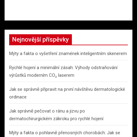
Nejnovější příspěvky
Mýty a fakta o vyšetření znamének inteligentním skenerem
Rychlé hojení a minimální zásah: Výhody odstraňování
výrůstků moderním CO₂ laserem
Jak se správně připravit na první návštěvu dermatologické
ordinace
Jak správně pečovat o ránu a jizvu po
dermatochirurgickém zákroku pro rychlé hojení
Mýty a fakta o pohlavně přenosných chorobách: Jak se