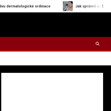
ologické ordinace
Jak správně pečovat o ránu a ji