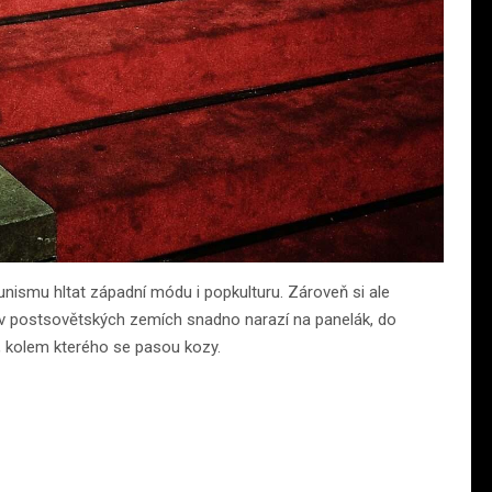
nismu hltat západní módu i popkulturu. Zároveň si ale
k v postsovětských zemích snadno narazí na panelák, do
, kolem kterého se pasou kozy.