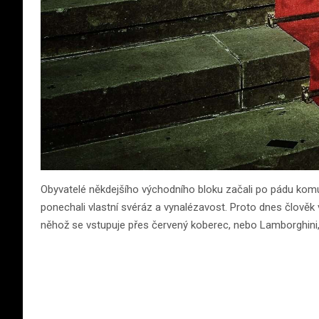
Obyvatelé někdejšího východního bloku začali po pádu komu
ponechali vlastní svéráz a vynalézavost. Proto dnes člově
něhož se vstupuje přes červený koberec, nebo Lamborghini