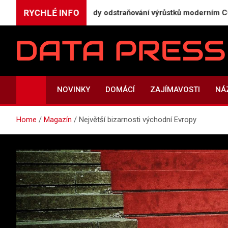
Skip
RYCHLÉ INFO
lní zásah: Výhody odstraňování výrůstků moderním CO₂ laserem
to
content
Data-Press.cz
Ekonomické informace a přehledy zpravodajství
NOVINKY
DOMÁCÍ
ZAJÍMAVOSTI
NÁ
Home
Magazín
Největší bizarnosti východní Evropy