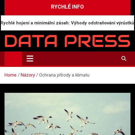
Skip
RYCHLÉ INFO
to
content
é hojení a minimální zásah: Výhody odstraňování výrůstků mod
Data-Press.cz
Ekonomické informace a přehledy zpravodajství
Home
Názory
Ochrana přírody a klimatu