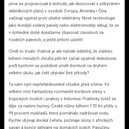
jsme se propracovali k dohodě, jak skoncovat s přibýváním
skleníkových plynů v ovzduší. Evropa, Amerika i Čína
začínají vypínat první uhelné elektrárny. Nové technologie
jako levnější solární panely nebo elektromobily slibují, že se
v dohledné době dokážeme zbavovat závislosti na
fosilních palivech, a ještě přitom ušetřit.
Chvíli to trvalo. Pokrok je ale natolik viditelný, že státníci
během minulých zhruba pěti let začali opatrně diskutovat,
jestli bychom se podobně uměli domluvit na druhém
velkém úkolu: jak čelit ubývání živé přírody?
Ta nám nyní nepřehlédnutelně chudne před očima. Ve
velkém mizí fantasticky rozmanité korálové útesy v
tropických mořích i pralesy v Indonésii. Prakticky totéž se
děje za našimi humny. České nížiny během 170 let přišly o
99 procent mokřadů, které pomáhaly zadržovat vodu.
Rychle ubývají divoká zvířata, počínaje slony z afrických
savan a konče skřivany na domácích polích. Pavučinu