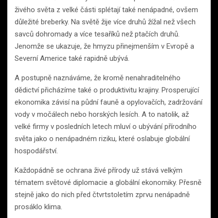
živého světa z velké části splétají také nenápadné, ovšem
důležité breberky. Na světě žije více druhů žížal než všech
savců dohromady a více tesaříků než ptačích druhů.
Jenomže se ukazuje, že hmyzu přinejmenším v Evropě a
Severní Americe také rapidně ubývá.
A postupně naznáváme, že kromě nenahraditelného
dědictví přicházíme také o produktivitu krajiny. Prosperující
ekonomika závisí na půdní fauně a opylovačích, zadržování
vody v močálech nebo horských lesích. A to natolik, až
velké firmy v posledních letech mluví o ubývání přírodního
světa jako o nenápadném riziku, které oslabuje globální
hospodářství.
Každopádně se ochrana živé přírody už stává velkým
tématem světové diplomacie a globální ekonomiky. Přesně
stejně jako do nich před čtvrtstoletím zprvu nenápadně
prosáklo klima.