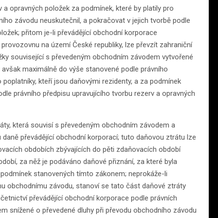
v a opravných položek za podmínek, které by platily pro
ího závodu neuskutečnil, a pokračovat v jejich tvorbě podle
ložek; přitom je-li převádějící obchodní korporace
provozovnu na území České republiky, lze převzít zahraniční
ožky související s převedeným obchodním závodem vytvořené
u, avšak maximálně do výše stanovené podle právního
 poplatníky, kteří jsou daňovými rezidenty, a za podmínek
dle právního předpisu upravujícího tvorbu rezerv a opravných
ráty, která souvisí s převedeným obchodním závodem a
 daně převádějící obchodní korporací; tuto daňovou ztrátu lze
ňovacích obdobích zbývajících do pěti zdaňovacích období
obí, za něž je podáváno daňové přiznání, za které byla
a podmínek stanovených tímto zákonem; neprokáže-li
ému obchodnímu závodu, stanoví se tato část daňové ztráty
tnictví převádějící obchodní korporace podle právních
dem snížené o převedené dluhy při převodu obchodního závodu