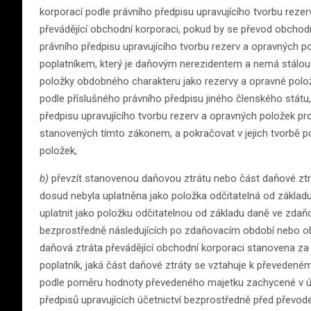
korporací podle právního předpisu upravujícího tvorbu rezer
převádějící obchodní korporaci, pokud by se převod obchodn
právního předpisu upravujícího tvorbu rezerv a opravných po
poplatníkem, který je daňovým nerezidentem a nemá stálou 
položky obdobného charakteru jako rezervy a opravné pol
podle příslušného právního předpisu jiného členského stát
předpisu upravujícího tvorbu rezerv a opravných položek pro
stanovených tímto zákonem, a pokračovat v jejich tvorbě po
položek,
b)
převzít stanovenou daňovou ztrátu nebo část daňové zt
dosud nebyla uplatněna jako položka odčitatelná od základu
uplatnit jako položku odčitatelnou od základu daně ve zda
bezprostředně následujících po zdaňovacím období nebo obd
daňová ztráta převádějící obchodní korporaci stanovena z
poplatník, jaká část daňové ztráty se vztahuje k převeden
podle poměru hodnoty převedeného majetku zachycené v úče
předpisů upravujících účetnictví bezprostředně před převo