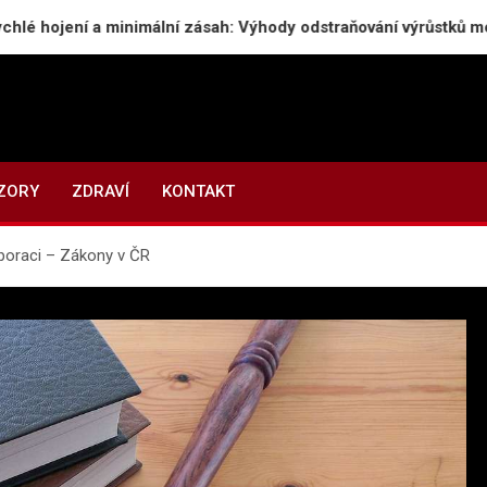
ní a minimální zásah: Výhody odstraňování výrůstků moderním 
ZORY
ZDRAVÍ
KONTAKT
poraci – Zákony v ČR