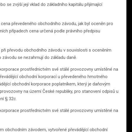
o se zvýší její vklad do základního kapitálu přijímající
je cena převedeného obchodního závodu, jak byl oceněn pro
atních případech cena určená podle právního předpisu
e při převodu obchodního závodu v souvislosti s oceněním
 závodu se nezahrnují do základu daně.
í korporace prostřednictvím své stálé provozovny umístěné na
převádějící obchodní korporací u převedeného hmotného
vádějící obchodní korporace poplatníkem, který je daňovým
provozovny na území České republiky, pro stanovení odpisů u
ní § 32c.
í korporace prostřednictvím své stálé provozovny umístěné na
eným obchodním závodem, vytvořené převádějící obchodní