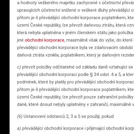
a hodnoty veškerého majetku zachycené v účetnictví převád
upravujících účetnictví snížené o veškeré dluhy převádějíc
přitom je-li převádějící obchodní korporace poplatníkem, 
území České republiky, lze převzít daňovou ztrátu, která vzn
která nebyla uplatněna v jiném členském státu jako položka
jiné
obchodní korporace
, maximálně však do výše, do které
převádějící obchodní korporace byla ve zdaňovacím období
daňová ztráta vznikla, poplatníkem, který je daňovým rezid
c)
převzít položky odčitatelné od základu daně vztahující 
převádějící obchodní korporaci podle § 34 odst. 4 a 5, a kte
podmínek, které by platily pro převádějící obchodní korpor
přitom je-li převádějící obchodní korporace poplatníkem, 
území České republiky, lze převzít pouze zahraniční položk
daně, které dosud nebyly uplatněny v zahraničí, maximáln
(6)
Ustanovení odstavců 2, 3 a 5 se použijí, pokud
a)
převádějící obchodní korporace i přijímající obchodní korp