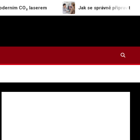
CO₂ laserem
Jak se správně připravit na první náv