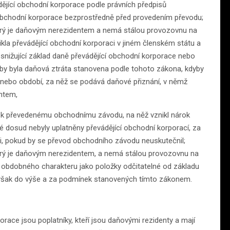
ějící obchodní korporace podle právních předpisů
í obchodní korporace bezprostředně před provedením převodu;
který je daňovým nerezidentem a nemá stálou provozovnu na
ikla převádějící obchodní korporaci v jiném členském státu a
 snižující základ daně převádějící obchodní korporace nebo
 by byla daňová ztráta stanovena podle tohoto zákona, kdyby
 nebo období, za něž se podává daňové přiznání, v němž
entem,
se k převedenému obchodnímu závodu, na něž vznikl nárok
ré dosud nebyly uplatněny převádějící obchodní korporací, za
aci, pokud by se převod obchodního závodu neuskutečnil;
který je daňovým nerezidentem, a nemá stálou provozovnu na
y obdobného charakteru jako položky odčitatelné od základu
ě však do výše a za podmínek stanovených tímto zákonem.
orace jsou poplatníky, kteří jsou daňovými rezidenty a mají