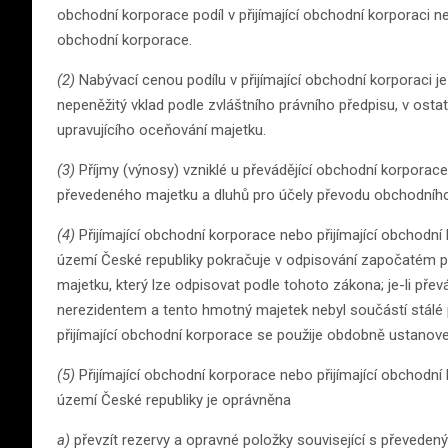
obchodní korporace podíl v přijímající obchodní korporaci neb
obchodní korporace.
(2)
Nabývací cenou podílu v přijímající obchodní korporaci 
nepeněžitý vklad podle zvláštního právního předpisu, v ost
upravujícího oceňování majetku.
(3)
Příjmy (výnosy) vzniklé u převádějící obchodní korporac
převedeného majetku a dluhů pro účely převodu obchodního
(4)
Přijímající obchodní korporace nebo přijímající obchodn
území České republiky pokračuje v odpisování započatém 
majetku, který lze odpisovat podle tohoto zákona; je-li pře
nerezidentem a tento hmotný majetek nebyl součástí stálé 
přijímající obchodní korporace se použije obdobně ustanove
(5)
Přijímající obchodní korporace nebo přijímající obchodn
území České republiky je oprávněna
a)
převzít rezervy a opravné položky související s převed