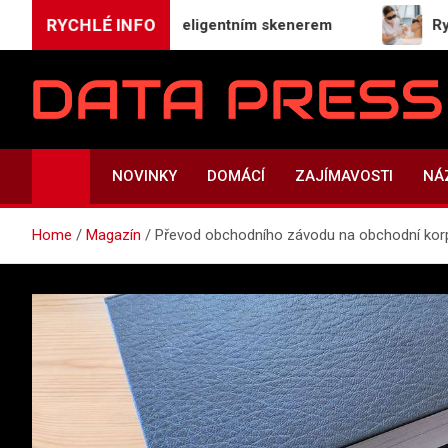
Skip
RYCHLÉ INFO
ření znamének inteligentním skenerem
Rychlé hoje
to
content
Data-Press.cz
Ekonomické informace a přehledy zpravodajství
NOVINKY
DOMÁCÍ
ZAJÍMAVOSTI
NÁ
Home
Magazín
Převod obchodního závodu na obchodní kor