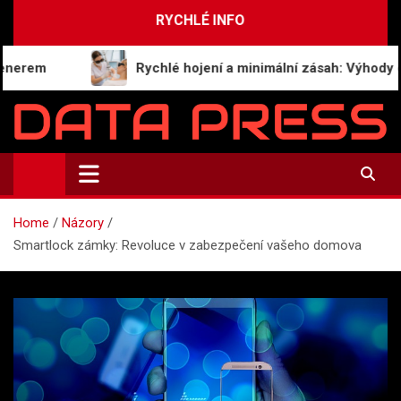
Skip
RYCHLÉ INFO
to
content
rem
Rychlé hojení a minimální zásah: Výhody ods
Data-Press.cz
Ekonomické informace a přehledy zpravodajství
Home
Názory
Smartlock zámky: Revoluce v zabezpečení vašeho domova