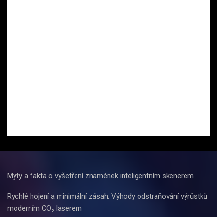
Mýty a fakta o vyšetření znamének inteligentním skenerem
Rychlé hojení a minimální zásah: Výhody odstraňování výrůstků
moderním CO₂ laserem