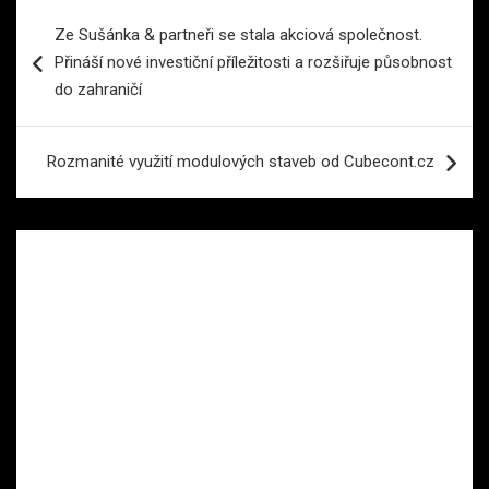
Navigace
Ze Sušánka & partneři se stala akciová společnost.
pro
Přináší nové investiční příležitosti a rozšiřuje působnost
příspěvek
do zahraničí
Rozmanité využití modulových staveb od Cubecont.cz