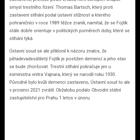
smysl trestního řízení. Thomas Bartsch, který proti
zastavení stíhání podal ústavní stížnost a kterého
pohraničníci v roce 1989 těžce zranili, namítal, že se Fojtík
stále dobře orientuje v politických poměrech doby, které se
stíhání týká.
Ústavní soud se ale přiklonil k názoru znalce, že
pětadevadesátiletý Fojtík je postižen demencí a jeho stav
se bude zhoršovat. Trestní stíhání pokračuje jen u
exministra vnitra Vajnara, který se narodil roku 1930.
Původně bylo kvůli demenci zastaveno, Ústavní soud to ale
v prosinci 2021 zvrátil. Obžalobu podalo Obvodní státní
zastupitelství pro Prahu 1 letos v únoru.