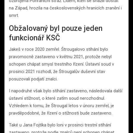
ozbrojená Pohraniční stráž. Lidem, kteří se snažili dostat
na Západ, hrozila na československých hranicích zranění i
smrt.
Obžalovaný byl pouze jeden
funkcionář KSČ
Jakeš v roce 2020 zemřel. Štrougalovo stíhání bylo
pravomocně zastaveno v květnu 2021, protože nebyl
schopen chápat smysl trestního řízení. Ústavní soud v
prosinci 2021 rozhodl, že Štrougalův duševní stav
posuzovali podjatí znalci.
I napodruhé však bylo stíhání zastaveno, následovala další
ústavní stížnost, o které zatím soud nerozhodnul.
Vzhledem k tomu, že Štrougal letos v únoru zemřel, je
pravděpodobné, že řízení o stížnosti bude zastaveno.
Také u Jana Fojtíka bylo loni v prosinci trestní stíhání
zastaveno, protože podle znalců není schopen chápat