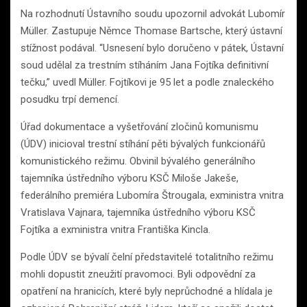
Na rozhodnutí Ústavního soudu upozornil advokát Lubomír
Müller. Zastupuje Němce Thomase Bartsche, který ústavní
stížnost podával. “Usnesení bylo doručeno v pátek, Ústavní
soud udělal za trestním stíháním Jana Fojtíka definitivní
tečku,” uvedl Müller. Fojtíkovi je 95 let a podle znaleckého
posudku trpí demencí.
Úřad dokumentace a vyšetřování zločinů komunismu
(ÚDV) inicioval trestní stíhání pěti bývalých funkcionářů
komunistického režimu. Obvinil bývalého generálního
tajemníka ústředního výboru KSČ Miloše Jakeše,
federálního premiéra Lubomíra Štrougala, exministra vnitra
Vratislava Vajnara, tajemníka ústředního výboru KSČ
Fojtíka a exministra vnitra Františka Kincla.
Podle ÚDV se bývalí čelní představitelé totalitního režimu
mohli dopustit zneužití pravomoci. Byli odpovědní za
opatření na hranicích, které byly neprůchodné a hlídala je