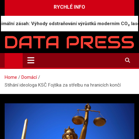
Skip
RYCHLÉ INFO
to
content
lní zásah: Výhody odstraňování výrůstků moderním CO₂ laserem
Data-Press.cz
Ekonomické informace a přehledy zpravodajství
Home
Domácí
Stíhání ideologa KSČ Fojtíka za střelbu na hranicích končí