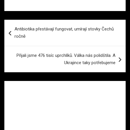
Navigace
Antibiotika přestávají fungovat, umírají stovky Čechů
pro
ročně
příspěvek
Přijali jsme 476 tisíc uprchlíků. Válka nás polidštila. A
Ukrajince taky potřebujeme