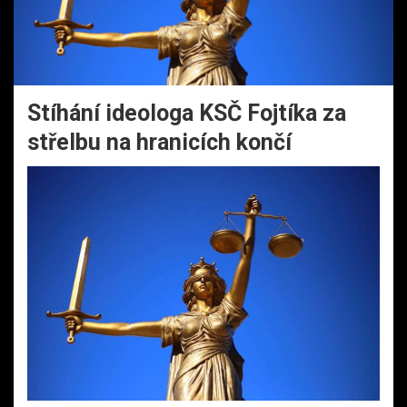
Stíhání ideologa KSČ Fojtíka za
střelbu na hranicích končí