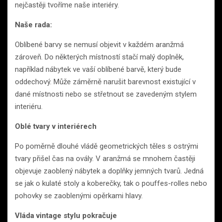
nejčastěji tvoříme naše interiéry.
Naše rada:
Oblíbené barvy se nemusí objevit v každém aranžmá
zároveň. Do některých místností stačí malý doplněk,
například nábytek ve vaší oblíbené barvě, který bude
oddechový. Může záměrně narušit barevnost existující v
dané místnosti nebo se střetnout se zavedeným stylem
interiéru.
Oblé tvary v interiérech
Po poměrně dlouhé vládě geometrických těles s ostrými
tvary přišel čas na ovály. V aranžmá se mnohem častěji
objevuje zaoblený nábytek a doplňky jemných tvarů. Jedná
se jak o kulaté stoly a koberečky, tak o pouffes-rolles nebo
pohovky se zaoblenými opěrkami hlavy.
Vláda vintage stylu pokračuje