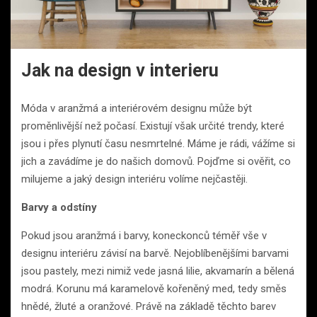
Jak na design v interieru
Móda v aranžmá a interiérovém designu může být
proměnlivější než počasí. Existují však určité trendy, které
jsou i přes plynutí času nesmrtelné. Máme je rádi, vážíme si
jich a zavádíme je do našich domovů. Pojďme si ověřit, co
milujeme a jaký design interiéru volíme nejčastěji.
Barvy a odstíny
Pokud jsou aranžmá i barvy, koneckonců téměř vše v
designu interiéru závisí na barvě. Nejoblíbenějšími barvami
jsou pastely, mezi nimiž vede jasná lilie, akvamarín a bělená
modrá. Korunu má karamelově kořeněný med, tedy směs
hnědé, žluté a oranžové. Právě na základě těchto barev