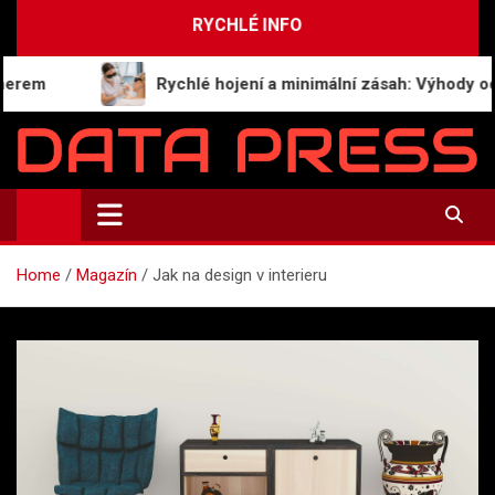
Skip
RYCHLÉ INFO
to
content
em
Rychlé hojení a minimální zásah: Výhody odstr
Data-Press.cz
Ekonomické informace a přehledy zpravodajství
Home
Magazín
Jak na design v interieru