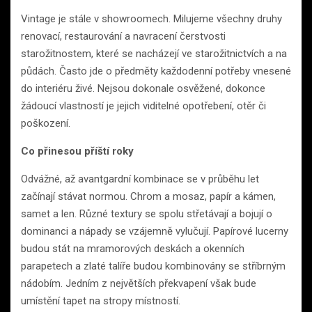
Vintage je stále v showroomech. Milujeme všechny druhy
renovací, restaurování a navracení čerstvosti
starožitnostem, které se nacházejí ve starožitnictvích a na
půdách. Často jde o předměty každodenní potřeby vnesené
do interiéru živé. Nejsou dokonale osvěžené, dokonce
žádoucí vlastností je jejich viditelné opotřebení, otěr či
poškození.
Co přinesou příští roky
Odvážné, až avantgardní kombinace se v průběhu let
začínají stávat normou. Chrom a mosaz, papír a kámen,
samet a len. Různé textury se spolu střetávají a bojují o
dominanci a nápady se vzájemně vylučují. Papírové lucerny
budou stát na mramorových deskách a okenních
parapetech a zlaté talíře budou kombinovány se stříbrným
nádobím. Jedním z největších překvapení však bude
umístění tapet na stropy místností.