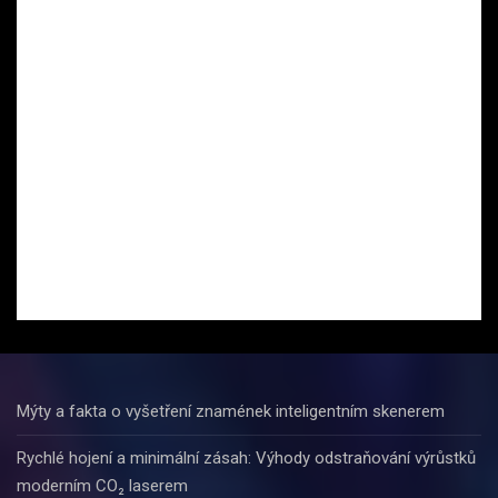
Mýty a fakta o vyšetření znamének inteligentním skenerem
Rychlé hojení a minimální zásah: Výhody odstraňování výrůstků
moderním CO₂ laserem