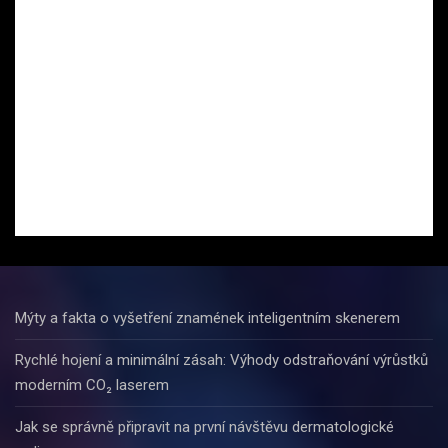
Mýty a fakta o vyšetření znamének inteligentním skenerem
Rychlé hojení a minimální zásah: Výhody odstraňování výrůstků
moderním CO₂ laserem
Jak se správně připravit na první návštěvu dermatologické