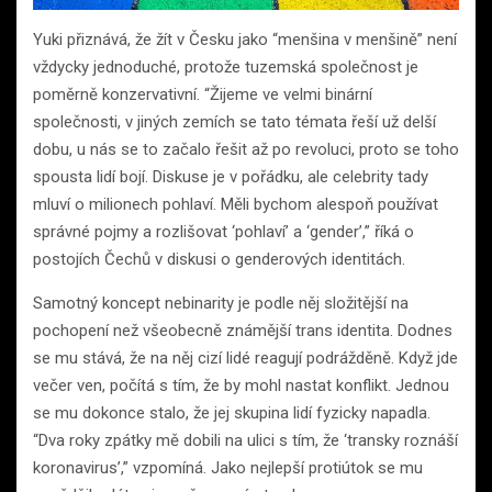
Yuki přiznává, že žít v Česku jako “menšina v menšině” není
vždycky jednoduché, protože tuzemská společnost je
poměrně konzervativní. “Žijeme ve velmi binární
společnosti, v jiných zemích se tato témata řeší už delší
dobu, u nás se to začalo řešit až po revoluci, proto se toho
spousta lidí bojí. Diskuse je v pořádku, ale celebrity tady
mluví o milionech pohlaví. Měli bychom alespoň používat
správné pojmy a rozlišovat ‘pohlaví’ a ‘gender’,” říká o
postojích Čechů v diskusi o genderových identitách.
Samotný koncept nebinarity je podle něj složitější na
pochopení než všeobecně známější trans identita. Dodnes
se mu stává, že na něj cizí lidé reagují podrážděně. Když jde
večer ven, počítá s tím, že by mohl nastat konflikt. Jednou
se mu dokonce stalo, že jej skupina lidí fyzicky napadla.
“Dva roky zpátky mě dobili na ulici s tím, že ‘transky roznáší
koronavirus’,” vzpomíná. Jako nejlepší protiútok se mu