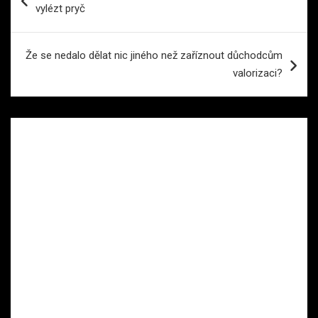
pro
vylézt pryč
příspěvek
Že se nedalo dělat nic jiného než zaříznout důchodcům
valorizaci?