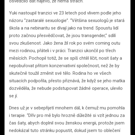
osvědčilo dát najevo, že nemá strach.
Yuki nastoupil tranzici ve 23 letech pod vlivem podle jeho
názoru “zastaralé sexuologie”. “Většina sexuologů je stará
škola a na nebinaritu se dívají jako na trend. Spoustu lidí
proto začnou přesvědčovat, že jsou transgender,” sdílí
svou zkušenost. Jako žena žil rok po svém coming outu
mezi rodinou, přáteli i v práci. Tranzici ukončil po třech
měsících. Pochopil totiž, že se spíš chtěl líčit, nosit šaty a
nepobuřovat přitom konzervativní společnost, než že by
skutečně toužil změnit své tělo. Rodina ho ve všech
situacích podpořila, přesto přiznává, že když se jeho matka
dozvěděla, že nebude podstupovat žádné operace, ulevilo
se jí.
Dnes už je v sebepřijetí mnohem dál, k čemuž mu pomohla
i terapie. “Dřív pro mě bylo hrozně důležité si vzít jednou za
čas šaty, abych doplnil svou ženskou energii, protože jsem
nedokázal tuto stránku popustit, dokud jsem to oblečení