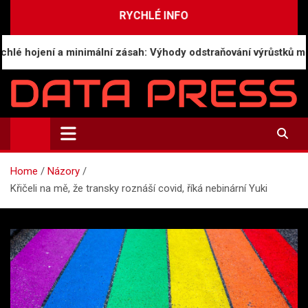
Skip
RYCHLÉ INFO
to
content
ojení a minimální zásah: Výhody odstraňování výrůstků moder
Data-Press.cz
Ekonomické informace a přehledy zpravodajství
Home
Názory
Křičeli na mě, že transky roznáší covid, říká nebinární Yuki