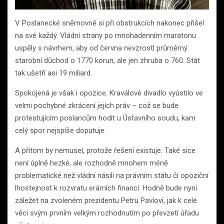
V Poslanecké sněmovně si při obstrukcích nakonec přišel
na své každý. Vládní strany po mnohadenním maratonu
uspěly s návrhem, aby od června nevzrostl průměrný
starobní důchod o 1770 korun, ale jen zhruba o 760. Stát
tak ušetří asi 19 miliard.
Spokojená je však i opozice. Kraválové divadlo vyústilo ve
velmi pochybné zkrácení jejích práv – což se bude
protestujícím poslancům hodit u Ústavního soudu, kam
celý spor nejspíše doputuje.
A přitom by nemusel, protože řešení existuje. Také sice
není úplně hezké, ale rozhodně mnohem méně
problematické než vládní násilí na právním státu či opoziční
lhostejnost k rozvratu erárních financí. Hodně bude nyní
záležet na zvoleném prezidentu Petru Pavlovi, jak k celé
věci svým prvním velkým rozhodnutím po převzetí úřadu