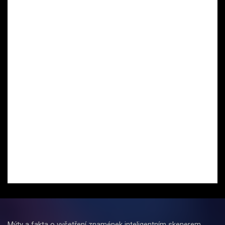
Mýty a fakta o vyšetření znamének inteligentním skenerem