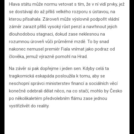
Hlava státu může normu vetovat s tím, že v ní vidí prvky, jež
se dostávají do až příliš velkého rozporu s ústavou, na
kterou přísahala. Zároveň může výslovně podpořit vládní
záměr zarazit příliš vysoký růst penzí a navrhnout jejich
dlouhodobou stagnaci, dokud zase neklesnou na
rozumnou úroveň vůči průměrné mzdě. To by snad
nakonec nemusel premiér Fiala vnímat jako podraz od
člověka, jemuž výrazně pomohl na Hrad.
Na závěr si pak dopřejme i jeden sen. Kdyby celá ta
tragikomická eskapáda posloužila k tomu, aby se
neschopní správci ministerstev financí a sociálních věcí
konečně odebrali dělat něco, na co stačí, mohlo by Česko
po několikaletém předvolebním flámu zase jednou
vystřízlivět do reality.