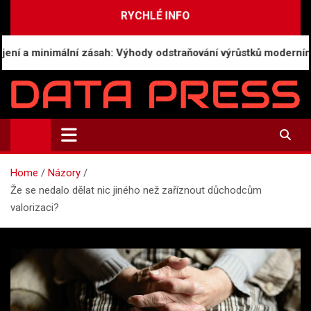
Skip
RYCHLÉ INFO
to
content
minimální zásah: Výhody odstraňování výrůstků moderním CO₂ l
Data-Press.cz
Ekonomické informace a přehledy zpravodajství
Home
Názory
Že se nedalo dělat nic jiného než zaříznout důchodcům
valorizaci?