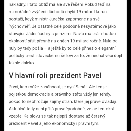
nákladný. I tato obtíž má ale své řešení. Pokud teď na
mimořádné zvýšení důchodů chybí 19 miliard korun,
postačí, když ministr Jurečka zapomene na své
“výchovné”. Je ostatně celé podobně nesystémové jako
stávající vládní čachry s penzemi. Navíc má erár shodou
okolností přijít přesně na oněch 19 miliard ročně. Nula od
nuly by tedy pošla – a ještě by to celé přineslo elegantní
politický trest lidoveckému šéfovi za to, že nechal věci dojít
takhle daleko.
V hlavní roli prezident Pavel
První, kdo může zasáhnout, je nyní Senát. Ale ten je
pojistkou demokracie a právního státu vždy jen tehdy,
pokud to neohrožuje zájmy stran, které jej právě ovládají.
Aktuálně tedy není příliš pravděpodobné, že se tentokrát
vzepře. Ke slovu se tak nejspíš dostane až čerstvý
prezident Pavel a jeho ekonomický i právní tým.