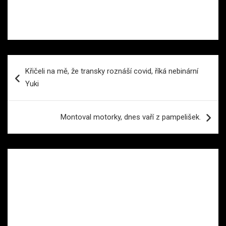
Navigace
Křičeli na mě, že transky roznáší covid, říká nebinární
pro
Yuki
příspěvek
Montoval motorky, dnes vaří z pampelišek.