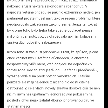
by připomínala jiné předchozí, při nichž strážci konstituce
nakonec zrušili některá zákonodárná rozhodnutí. V
naprosté většině případů se pak nic extrémního nedělo, jen
parlament prostě musel najít takové řešení problému, které
neodporovalo základnímu zákonu země. Jenže tentokrát
by kromě toho bylo třeba také zpětně doplácet peníze
milionům penzistů, což by ohrožovalo úplným kolapsem
správu důchodového zabezpečení.
Krom toho si zaslouží připomínku i fakt, že způsob, jakým
chce kabinet nyní ušetřit na důchodech, je enormně
nespravedlivý vůči lidem, kteří odejdou na odpočinek v
tomto roce. Kdo to stihl ještě loni – a třeba i předčasně -,
výrazně vydělal na předchozích valorizacích. Letošní
penzisté ale mají najednou z ničeho nic dosti citelně
ostrouhat. Z celé vládní novely zkrátka doslova čiší, že není
ničím jiným než upatlaným jednorázovým pokusem na
poslední chvíli nějak zalátat dlouho ignorovanou díru ve
státním měšci.