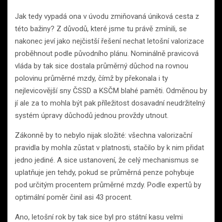
Jak tedy vypadá ona v úvodu zmiňovaná úniková cesta z
této bažiny? Z důvodů, které jsme tu právě zmínili, se
nakonec jeví jako nejčistší řešení nechat letošní valorizace
proběhnout podle původního plánu. Nominálně pravicová
vláda by tak sice dostala průměrný důchod na rovnou
polovinu průměrné mzdy, čímž by překonala i ty
nejlevicovější sny ČSSD a KSČM blahé paměti. Odměnou by
jí ale za to mohla být pak příležitost dosavadní neudržitelný
systém úpravy důchodů jednou provždy utnout.
Zákonně by to nebylo nijak složité: všechna valorizační
pravidla by mohla zůstat v platnosti, stačilo by k nim přidat
jedno jediné. A sice ustanovení, že celý mechanismus se
uplatňuje jen tehdy, pokud se průměrná penze pohybuje
pod určitým procentem průměrné mzdy. Podle expertů by
optimální poměr činil asi 43 procent.
Ano, letošní rok by tak sice byl pro státní kasu velmi