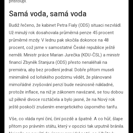
přistoupí.
Samá voda, samá voda
Budiž řečeno, že kabinet Petra Fialy (ODS) situaci nezvládl.
Už minulý rok dosahovala průměrná penze 45 procent
průměrné mzdy. V lednu pak skočila dokonce na 48
procent, což jsme v samostatné České republice ještě
neměli. Ministr práce Marian Jurečka (KDU-ČSL) a ministr
financí Zbyněk Stanjura (ODS) přesto nenaléhali na
premiéra, aby bez prodlení jednal. Dobře přitom museli
minimálně od loňského podzimu vědět, že plánované
mimořádné zvyšování penzí bude neúnosně nákladné,
protože inflace, na niž je zákonem navázané, se tou dobou
už pěkně divoce roztáčela a bylo jasné, že na Nový rok
ještě poskočí zrušením energetického úsporného tarifu.
Vše, co vláda nyní činí, činí pozdě a špatně. A co hůř, šlape
přitom po právním státu, který v opozici tak urputně bránila.