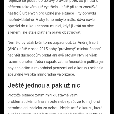
Nejenže se pouští do úpravy pravidel poté, co jí lhůta k
něčemu takovému již vypršela. Ještě při tom zneužívá
nástrojů určených pro úplně jiné situace – ty opravdu
nepředvídatelné. A aby toho nebylo málo, dává navíc
opozici do rukou cennou munici, když ji krátí na sice
šíleném, ale stále platném právu obstruovat.
Nemělo by však kvůli tomu zapadnout, že Andrej Babiš
(ANO) ještě v roce 2015 coby “pravicový” ministr financí
nechtěl důchodcům přidat ani dvě stovky. Nyní je však
rázem ochoten třeba i squatovat na řečnickém pultíku, jen
aby seniorům s rekordními penzemi ani o korunu neklesla
absurdně vysoká mimořádná valorizace.
Ještě jednou a pak už nic
Protože situace zatím míří k ústavně velmi
problematickému finále, roste nebezpečí, že to nejhorší
nemáme ani zdaleka za sebou. Nejde totiž o kauzu, která